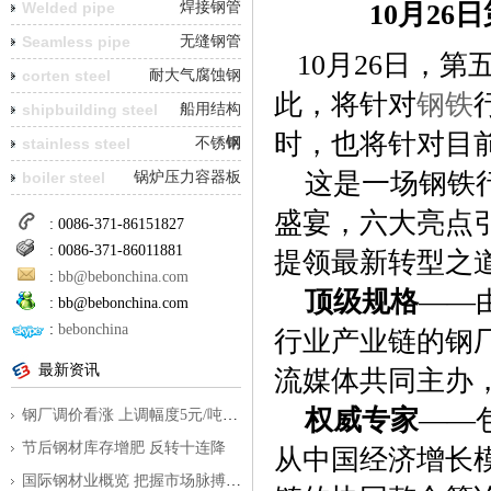
Welded pipe
焊接钢管
10月2
Seamless pipe
无缝钢管
10月26日，
corten steel
耐大气腐蚀钢
此，将针对
钢铁
shipbuilding steel
船用结构
时，也将针对目
钢
stainless steel
不锈钢
这是一场钢铁行
boiler steel
锅炉压力容器板
盛宴，六大亮点
: 0086-371-86151827
: 0086-371-86011881
提领最新转型之
:
bb@bebonchina.com
顶级规格
——
:
bb@bebonchina.com
:
bebonchina
行业产业链的钢
最新资讯
流媒体共同主办
权威专家
——
钢厂调价看涨 上调幅度5元/吨到350元/
节后钢材库存增肥 反转十连降
从中国经济增长
国际钢材业概览 把握市场脉搏为外贸指