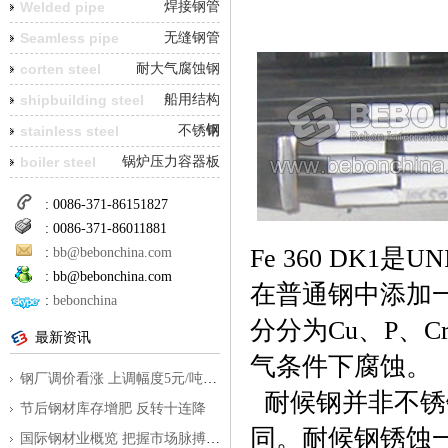
Welded pipe
焊接钢管
Seamless pipe
无缝钢管
corten steel
耐大气腐蚀钢
shipbuilding steel
船用结构
钢
stainless steel
不锈钢
boiler steel
锅炉压力容器板
: 0086-371-86151827
: 0086-371-86011881
Fe 360 DK
:
bb@bebonchina.com
:
bb@bebonchina.com
在普通钢中添加
:
bebonchina
分分为Cu、P、
最新资讯
气条件下腐蚀。
钢厂调价看涨 上调幅度5元/吨到350元/
耐候钢并非不锈
节后钢材库存增肥 反转十连降
同。耐候钢锈蚀
国际钢材业概览 把握市场脉搏为外贸指