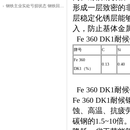
形成一层致密的
钢铁主业实处亏损状态 钢铁回暖之路仍
层稳定化锈层能
入，防止基体金
Fe 360 DK
牌号
C
Si
Fe 360
0.13
0.40
DK1（%）
Fe 360 DK
Fe 360 DK
蚀、高温、抗疲劳
碳钢的1.5~1