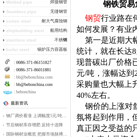
Welded pipe
焊接钢管
钢铁贸易
Seamless pipe
无缝钢管
钢贸
行业路在
corten steel
耐大气腐蚀钢
如何发展？有业
shipbuilding steel
船用结构
第一是近期大幅
钢
stainless steel
不锈钢
统计，就在长达8
boiler steel
锅炉压力容器板
现普碳出厂价格已
: 0086-371-86151827
: 0086-371-86011881
元/吨，涨幅达到
:
bb@bebonchina.com
采购量也大幅上
:
bb@bebonchina.com
:
bebonchina
40%左右。
最新资讯
钢价的上涨对舒
氛将起到作用，
钢厂调价看涨 上调幅度5元/吨到350元/
节后钢材库存增肥 反转十连降
真正因之受益的
国际钢材业概览 把握市场脉搏为外贸指