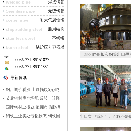
Welded pipe
焊接钢管
Seamless pipe
无缝钢管
corten steel
耐大气腐蚀钢
shipbuilding steel
船用结构
钢
stainless steel
不锈钢
boiler steel
锅炉压力容器板
3800吨钢板和钢管出口墨
: 0086-371-86151827
: 0086-371-86011881
最新资讯
钢厂调价看涨 上调幅度5元/吨到350元/
节后钢材库存增肥 反转十连降
国际钢材业概览 把握市场脉搏为外贸指
钢铁主业实处亏损状态 钢铁回暖之路仍