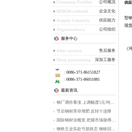
Company Profiles
公司概况
供应
我
BEBON cultural
企业文化
型
Supply Capacity
供应能力
现货
Organizations
公司组织
服务中心
此
（
After service
售后服务
Deep processing
深加工服务
不
: 0086-371-86151827
: 0086-371-86011881
最新资讯
钢厂调价看涨 上调幅度5元/吨到350元/
节后钢材库存增肥 反转十连降
国际钢材业概览 把握市场脉搏为外贸指
钢铁主业实处亏损状态 钢铁回暖之路仍