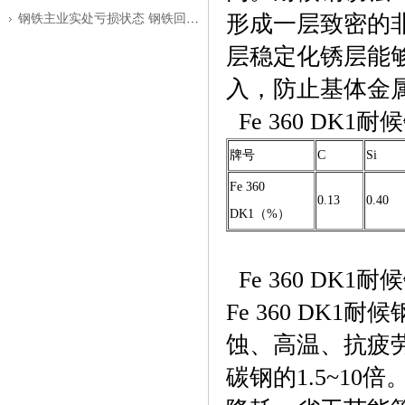
形成一层致密的
钢铁主业实处亏损状态 钢铁回暖之路仍
层稳定化锈层能
入，防止基体金
Fe 360 DK
牌号
C
Si
Fe 360
0.13
0.40
DK1（%）
Fe 360 DK
Fe 360 DK
蚀、高温、抗疲劳
碳钢的1.5~1