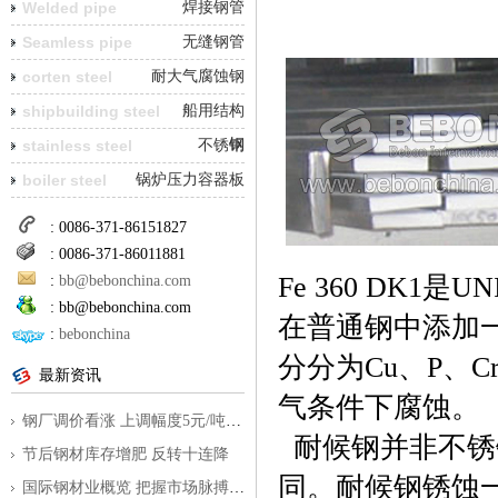
Welded pipe
焊接钢管
Seamless pipe
无缝钢管
corten steel
耐大气腐蚀钢
shipbuilding steel
船用结构
钢
stainless steel
不锈钢
boiler steel
锅炉压力容器板
: 0086-371-86151827
: 0086-371-86011881
Fe 360 DK
:
bb@bebonchina.com
:
bb@bebonchina.com
在普通钢中添加
:
bebonchina
分分为Cu、P、
最新资讯
气条件下腐蚀。
钢厂调价看涨 上调幅度5元/吨到350元/
耐候钢并非不锈
节后钢材库存增肥 反转十连降
同。耐候钢锈蚀
国际钢材业概览 把握市场脉搏为外贸指