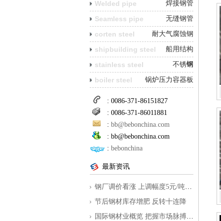
Welded pipe
焊接钢管
Seamless pipe
无缝钢管
corten steel
耐大气腐蚀钢
shipbuilding steel
船用结构
钢
stainless steel
不锈钢
boiler steel
锅炉压力容器板
: 0086-371-86151827
: 0086-371-86011881
:
bb@bebonchina.com
:
bb@bebonchina.com
:
bebonchina
最新资讯
钢厂调价看涨 上调幅度5元/吨到350元/
节后钢材库存增肥 反转十连降
国际钢材业概览 把握市场脉搏为外贸指